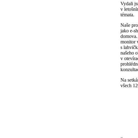
Vydali j
v letošní
témata.
Naše pro
jako e-sh
domova. 
monitor 
s lahvič
našeho o
v otevír
prohlédn
konzultac
Na setká
všech 12
»