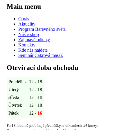
Main menu
O nás
Aktuality
Program Barevného světa
Náš e-shop
Zajímavé odkazy
Kontakty
Kde nás najdete
Seminář Čakrová masáž
Otevírací doba obchodu
Pondělí
-
12 - 18
Úterý
12 - 18
středa
12 -
18
Čtvrtek
12 - 18
Pátek
12 -
16
Po 18. hodině probíhají přednášky, o víkendech též kurzy.