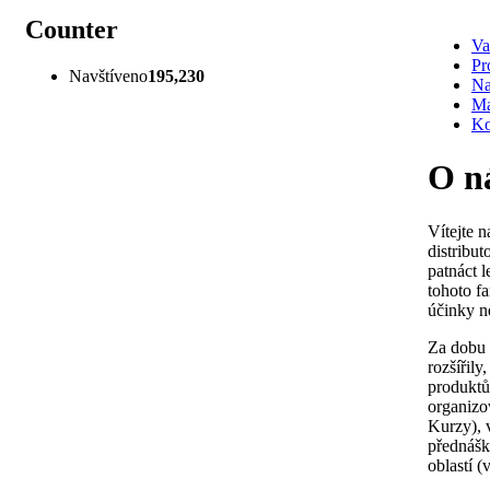
Counter
Va
Pr
Navštíveno
195,230
Na
Ma
Ko
O n
Vítejte 
distribu
patnáct 
tohoto f
účinky n
Za dobu n
rozšířil
produktů
organizo
Kurzy), v
přednášk
oblastí 