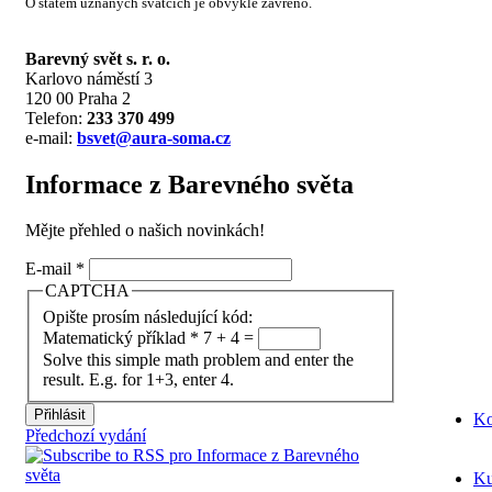
O státem uznaných svátcích je obvykle zavřeno.
Barevný svět s. r. o.
Karlovo náměstí 3
120 00 Praha 2
Telefon:
233 370 499
e-mail:
bsvet@aura-soma.cz
Informace z Barevného světa
Mějte přehled o našich novinkách!
E-mail
*
CAPTCHA
Opište prosím následující kód:
Matematický příklad
*
7 + 4 =
Solve this simple math problem and enter the
result. E.g. for 1+3, enter 4.
Ko
Předchozí vydání
Ku