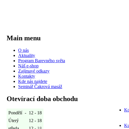
Main menu
O nás
Aktuality
Program Barevného světa
Náš e-shop
Zajímavé odkazy
Kontakty
Kde nás najdete
Seminář Čakrová masáž
Otevírací doba obchodu
Ko
Pondělí
-
12 - 18
Úterý
12 - 18
Ku
středa
12 -
18