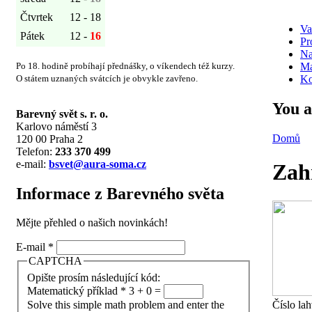
Čtvrtek
12 - 18
Va
Pátek
12 -
16
Pr
Na
Po 18. hodině probíhají přednášky, o víkendech též kurzy.
Ma
O státem uznaných svátcích je obvykle zavřeno.
Ko
You a
Barevný svět s. r. o.
Karlovo náměstí 3
Domů
120 00 Praha 2
Telefon:
233 370 499
e-mail:
bsvet@aura-soma.cz
Zah
Informace z Barevného světa
Mějte přehled o našich novinkách!
E-mail
*
CAPTCHA
Opište prosím následující kód:
Matematický příklad
*
3 + 0 =
Číslo la
Solve this simple math problem and enter the