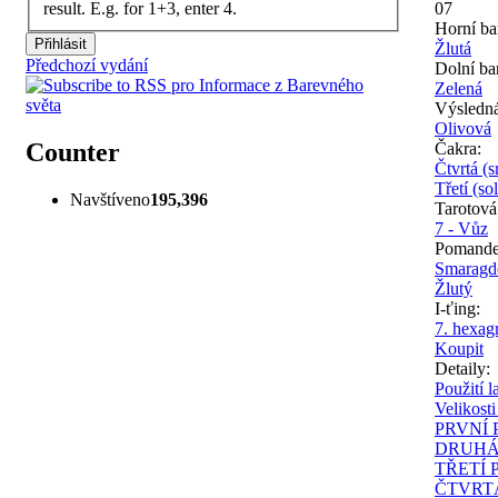
07
result. E.g. for 1+3, enter 4.
Horní ba
Žlutá
Předchozí vydání
Dolní ba
Zelená
Výsledn
Olivová
Counter
Čakra:
Čtvrtá (s
Třetí (so
Navštíveno
195,396
Tarotová
7 - Vůz
Pomande
Smaragd
Žlutý
I-ťing:
7. hexa
Koupit
Detaily:
Použití 
Velikost
PRVNÍ 
DRUHÁ
TŘETÍ 
ČTVRT