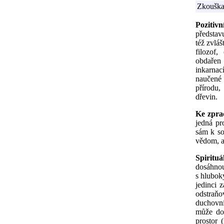
Zkouška
Pozitivn
představ
též zvláš
filozof,
obdařen 
inkarnac
naučené 
přírodu
dřevin.
Ke zpra
jedná pr
sám k so
vědom, a
Spiritu
dosáhno
s hlubok
jedinci 
odstraňo
duchovn
může dos
prostor 