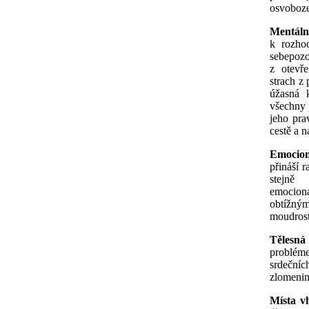
osvoboze
Mentáln
k rozhod
sebepozo
z otevře
strach z
úžasná 
všechny 
jeho pra
cestě a n
Emocio
přináší 
stejně
emocion
obtížný
moudrost
Tělesn
probléme
srdeční
zlomenin
Místa v