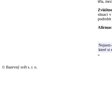
těla, mez
Zvláštn
situaci 
podrobit
Afirmac
Nejsem 
které si
»
© Barevný svět s. r. o.