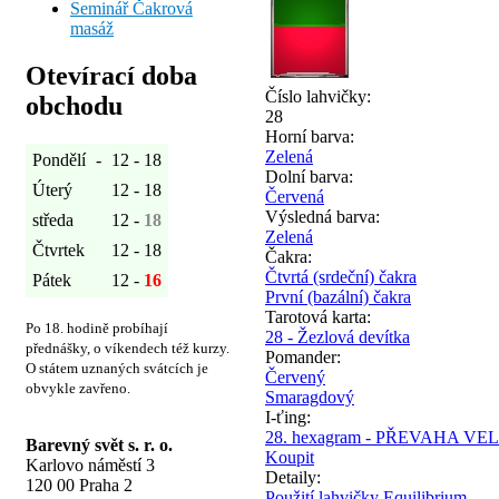
Seminář Čakrová
masáž
Otevírací doba
Číslo lahvičky:
obchodu
28
Horní barva:
Zelená
Pondělí
-
12 - 18
Dolní barva:
Úterý
12 - 18
Červená
Výsledná barva:
středa
12 -
18
Zelená
Čtvrtek
12 - 18
Čakra:
Čtvrtá (srdeční) čakra
Pátek
12 -
16
První (bazální) čakra
Tarotová karta:
Po 18. hodině probíhají
28 - Žezlová devítka
přednášky, o víkendech též kurzy.
Pomander:
O státem uznaných svátcích je
Červený
obvykle zavřeno.
Smaragdový
I-ťing:
28. hexagram - PŘEVAHA V
Barevný svět s. r. o.
Koupit
Karlovo náměstí 3
Detaily:
120 00 Praha 2
Použití lahvičky Equilibrium