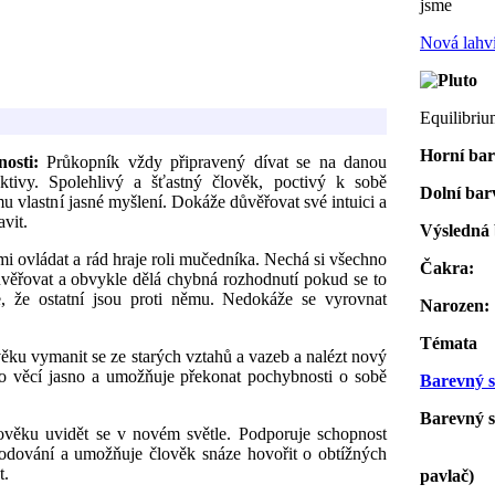
jsme
Nová lahv
Equilibri
Horní ba
bnosti:
Průkopník vždy připravený dívat se na danou
ektivy. Spolehlivý a šťastný člověk, poctivý k sobě
Dolní bar
 vlastní jasné myšlení. Dokáže důvěřovat své intuici a
avit.
Výsledná
i ovládat a rád hraje roli mučedníka. Nechá si všechno
Čakra
důvěřovat a obvykle dělá chybná rozhodnutí pokud se to
, že ostatní jsou proti němu. Nedokáže se vyrovnat
Narozen
Témata
ku vymanit se ze starých vztahů a vazeb a nalézt nový
do věcí jasno a umožňuje překonat pochybnosti o sobě
Barevný s
Barevný s
věku uvidět se v novém světle. Podporuje schopnost
hodování a umožňuje člověk snáze hovořit o obtížných
t.
pavlač)