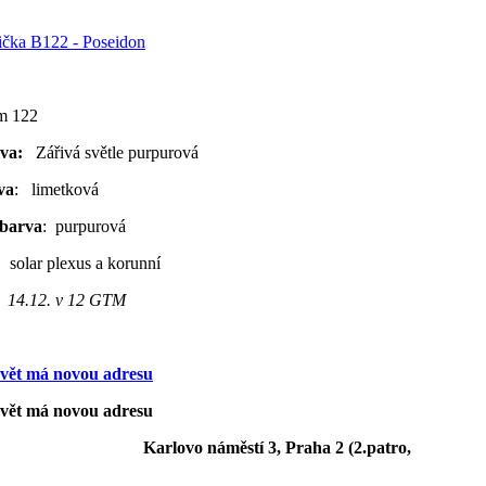
ička B122 - Poseidon
um 122
rva:
Zářivá světle purpurová
va
: limetková
 barva
: purpurová
:
solar plexus a korunní
:
14.12. v 12 GTM
vět má novou adresu
vět má novou adresu
Karlovo náměstí 3, Praha 2 (2.patro,