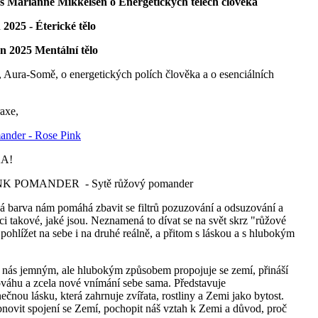
s Marianne Mikkelsen o Energetických tělech člověka
n 2025 - Éterické tělo
en 2025 Mentální tělo
 Aura-Somě, o energetických polích člověka a o esenciálních
raxe,
nder - Rose Pink
A!
K POMANDER - Sytě růžový pomander
á barva nám pomáhá zbavit se filtrů pozuzování a odsuzování a
ěci takové, jaké jsou. Neznamená to dívat se na svět skrz "růžové
e pohlížet na sebe i na druhé reálně, a přitom s láskou a s hlubokým
 nás jemným, ale hlubokým způsobem propojuje se zemí, přináší
ováhu a zcela nové vnímání sebe sama. Představuje
čnou lásku, která zahrnuje zvířata, rostliny a Zemi jako bytost.
ovit spojení se Zemí, pochopit náš vztah k Zemi a důvod, proč