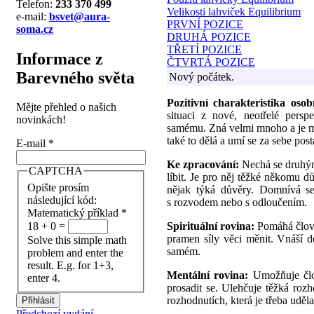
Telefon:
233 370 499
Velikosti lahviček Equilibrium
e-mail:
bsvet@aura-
PRVNÍ POZICE
soma.cz
DRUHÁ POZICE
TŘETÍ POZICE
Informace z
ČTVRTÁ POZICE
Barevného světa
Nový počátek.
Pozitivní charakteristika oso
Mějte přehled o našich
situaci z nové, neotřelé persp
novinkách!
samému. Zná velmi mnoho a je mu
také to dělá a umí se za sebe post
E-mail
*
Ke zpracování:
Nechá se druhým
CAPTCHA
líbit. Je pro něj těžké někomu 
Opište prosím
nějak týká důvěry. Domnívá se
následující kód:
s rozvodem nebo s odloučením.
Matematický příklad
*
Spirituální rovina:
Pomáhá člově
18 + 0 =
pramen síly věci měnit. Vnáší 
Solve this simple math
samém.
problem and enter the
result. E.g. for 1+3,
Mentální rovina:
Umožňuje člo
enter 4.
prosadit se. Ulehčuje těžká roz
rozhodnutích, která je třeba uděla
Předchozí vydání