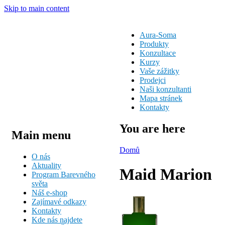
Skip to main content
Aura-Soma
Produkty
Konzultace
Kurzy
Vaše zážitky
Prodejci
Naši konzultanti
Mapa stránek
Kontakty
You are here
Main menu
Domů
O nás
Aktuality
Maid Marion
Program Barevného
světa
Náš e-shop
Zajímavé odkazy
Kontakty
Kde nás najdete