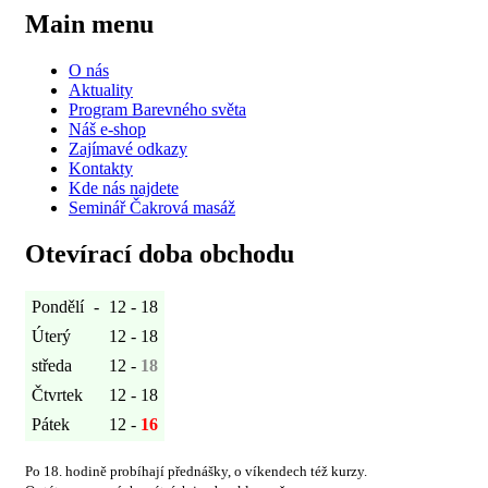
Main menu
O nás
Aktuality
Program Barevného světa
Náš e-shop
Zajímavé odkazy
Kontakty
Kde nás najdete
Seminář Čakrová masáž
Otevírací doba obchodu
Pondělí
-
12 - 18
Úterý
12 - 18
středa
12 -
18
Čtvrtek
12 - 18
Pátek
12 -
16
Po 18. hodině probíhají přednášky, o víkendech též kurzy.