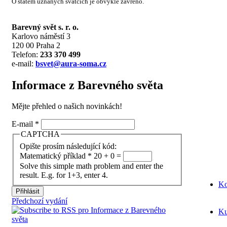
O státem uznaných svátcích je obvykle zavřeno.
Barevný svět s. r. o.
Karlovo náměstí 3
120 00 Praha 2
Telefon:
233 370 499
e-mail:
bsvet@aura-soma.cz
Informace z Barevného světa
Mějte přehled o našich novinkách!
E-mail
*
CAPTCHA
Opište prosím následující kód:
Matematický příklad
*
20 + 0 =
Solve this simple math problem and enter the
result. E.g. for 1+3, enter 4.
Ko
Předchozí vydání
Ku