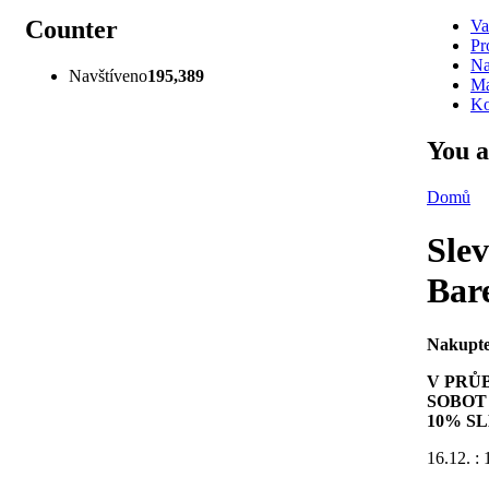
Counter
Va
Pr
Na
Navštíveno
195,389
Ma
Ko
You a
Domů
Slev
Bar
Nakupte 
V PRŮ
SOBOT 
10% S
16.12. :