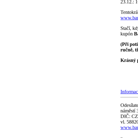
23.12.: 
Tentokrát
www.bar
Stačí, k
kupón
B
(Při pot
ručně, t
Krásný
Informac
Odesílate
náměstí 
DIČ: CZ2
vl. 5882
www.bar
»