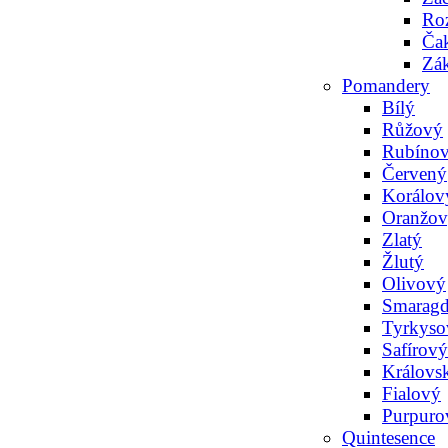
Roz
Ča
Zák
Pomandery
Bílý
Růžový
Rubíno
Červený
Korálov
Oranžo
Zlatý
Žlutý
Olivový
Smarag
Tyrkyso
Safírový
Královs
Fialový
Purpuro
Quintesence