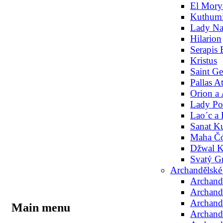
El Mory
Kuthum
Lady N
Hilarion
Serapis
Kristus
Saint G
Pallas A
Orion a 
Lady Por
Lao´c a
Sanat K
Maha Č
Džwal K
Svatý Gr
Archandělské
Archand
Archandě
Archand
Main menu
Archandě