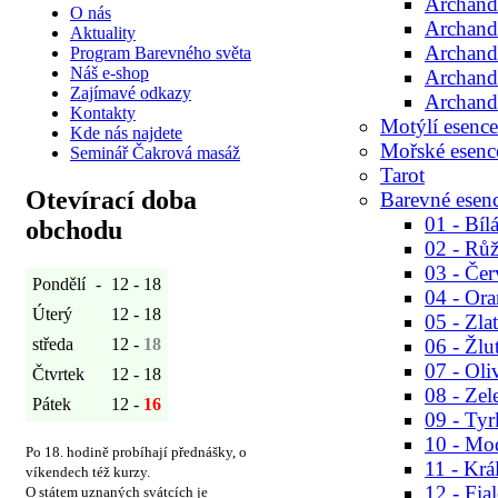
Archand
O nás
Archandě
Aktuality
Archand
Program Barevného světa
Náš e-shop
Archandě
Zajímavé odkazy
Archand
Kontakty
Motýlí esence
Kde nás najdete
Mořské esenc
Seminář Čakrová masáž
Tarot
Otevírací doba
Barevné esen
01 - Bíl
obchodu
02 - Rů
03 - Čer
Pondělí
-
12 - 18
04 - Or
Úterý
12 - 18
05 - Zla
středa
12 -
18
06 - Žlu
07 - Oli
Čtvrtek
12 - 18
08 - Zel
Pátek
12 -
16
09 - Ty
10 - Mo
Po 18. hodině probíhají přednášky, o
11 - Kr
víkendech též kurzy.
12 - Fia
O státem uznaných svátcích je