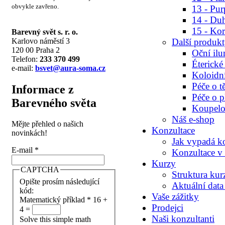
obvykle zavřeno.
13 - Pu
14 - Du
15 - Kor
Barevný svět s. r. o.
Karlovo náměstí 3
Další produk
120 00 Praha 2
Oční ilu
Telefon:
233 370 499
Éterické
e-mail:
bsvet@aura-soma.cz
Koloidn
Péče o t
Informace z
Péče o p
Barevného světa
Koupelov
Náš e-shop
Mějte přehled o našich
Konzultace
novinkách!
Jak vypadá k
E-mail
*
Konzultace v
Kurzy
CAPTCHA
Struktura kur
Opište prosím následující
Aktuální data
kód:
Vaše zážitky
Matematický příklad
*
16 +
Prodejci
4 =
Naši konzultanti
Solve this simple math