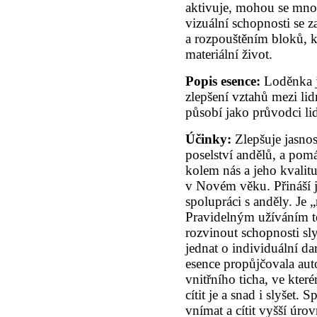
aktivuje, mohou se mnoh
vizuální schopnosti se z
a rozpouštěním bloků, k
materiální život.
Popis esence:
Loděnka j
zlepšení vztahů mezi lid
působí jako průvodci lid
Účinky:
Zlepšuje jasno
poselství andělů, a pom
kolem nás a jeho kvalit
v Novém věku. Přináší j
spolupráci s anděly. Je
Pravidelným užíváním t
rozvinout schopnosti sly
jednat o individuální da
esence propůjčovala au
vnitřního ticha, ve kte
cítit je a snad i slyšet.
vnímat a cítit vyšší úrov